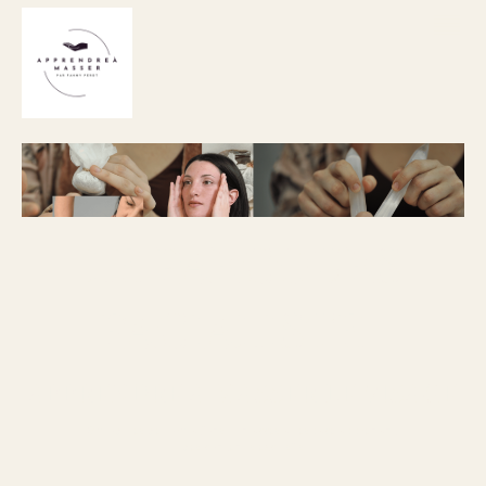
LE PARCOURS
FACIALISTE
APPRENDRE A MASSER LE VISAGE
8 modules de formations - un accès à l'espace apprenant
des contenus exclusifs