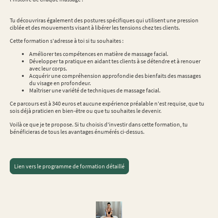
Tu découvriras également des postures spécifiques qui utilisent une pression
ciblée et des mouvements visant à libérer les tensions chez tes clients.
Cette formation s'adresse à toi si tu souhaites :
Améliorer tes compétences en matière de massage facial.
Développer ta pratique en aidant tes clients à se détendre et à renouer
avec leur corps.
Acquérir une compréhension approfondie des bienfaits des massages
du visage en profondeur.
Maîtriser une variété de techniques de massage facial.
Ce parcours est à 340 euros et aucune expérience préalable n'est requise, que tu
sois déjà praticien en bien-être ou que tu souhaites le devenir.
Voilà ce que je te propose. Si tu choisis d'investir dans cette formation, tu
bénéficieras de tous les avantages énumérés ci-dessus.
Lien vers le programme de formation détaillé